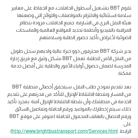
تقوم BBT بتشغيل أسطول الحافلات، مع الحفاظ على معايير
سلامة استثنائية والالتزام بالمواصفات واللوائح التي وضعتها
هيئة النقل البري في الشارقة. جميع الحافلات مزودة بنظام
المراقبة بالفيديو وأنظمة تحديد المواقع العالمية والماسحات
الضوئية لأغراض تأكيد حضور الطلبة وسلامتهم.
يدير شركة BBT محترفون ذوو خبرة عالية ولديهم سجل طويل
من النقل الآمن للطلبة. تعمل BBT بشكل وثيق مع فريق إدارة
المدرسة لضمان حصول أولياء الأمور والطلبة على أفضل خدمة
ممكنة.
بعد تقديم نموذج طلب النقل، سيتحقق أخصائي منطقة BBT
من المسار ونقطة الالتقاط/الإنزال للتأكد من قدرتهم على تقديم
الخدمة في منطقتك وأن نقطة الالتقاط/الإنزال آمنة. بمجرد تأكيد
ذلك، سيتم إخطارك بالمواعيد ورقم الحافلة وتفاصيل السائق
ورقم الاتصال بالهاتف المحمول للحافلة (متوفر على موقع BBT
على
الرابط:
http://www.brightbustransport.com/Services.html
).