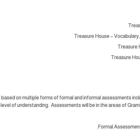
Treas
Treasure House – Vocabulary,
Treasure H
Treasure Hou
ed based on m
ultiple
forms of formal and informal assessments inc
 level of understanding. Assessments will be in the areas of Gr
Formal Assessment 