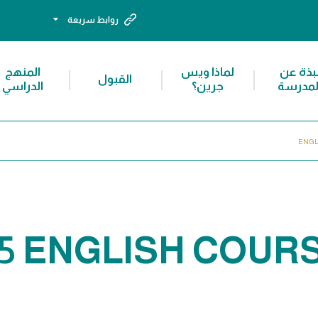
روابط سريعة
بذة عن
لماذا ويس
المنهج
القبول
لمدرسة
جرين؟
الدراسي
ENGLI
 5 ENGLISH COUR