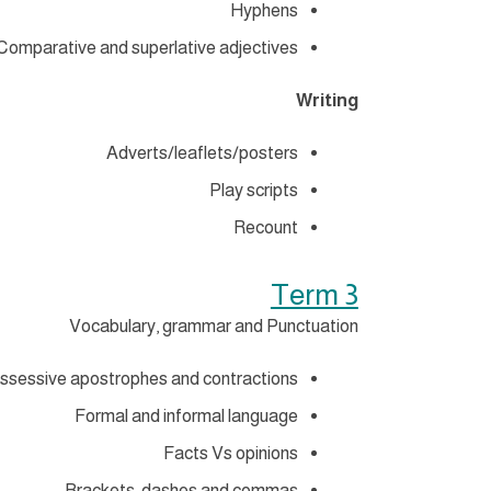
Hyphens
Comparative and superlative adjectives
Writing
Adverts/leaflets/posters
Play scripts
Recount
Term 3
Vocabulary, grammar and Punctuation
ssessive apostrophes and contractions
Formal and informal language
Facts Vs opinions
Brackets, dashes and commas